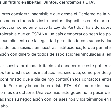
or un futuro en libertad. Juntos, derrotemos a ETA”.
ibres considera inadmisible que desde el Gobierno de la N
rismo con todos los instrumentos disponibles en el marco 
eficacia (como en el caso la Ley de Partidos) ha sido sob
ntolerable que en ESPAÑA, un país democrático sean los po
l cumplimiento de la legalidad permitiendo con su pasivida
es de los asesinos en nuestras instituciones, lo que permite
iación con dinero de todos de asociaciones vinculadas al en
 nuestra profunda irritación al conocer que este gobiern
los terroristas de las instituciones, sino que, como por des
 confirmado que a día de hoy continúan los contactos entr
ta de Euskadi y la banda terrorista ETA, el último de los cua
do mes de octubre. Una vez más este gobierno, a pesar de 
dadanos su negociación con los asesinos y los términos en 
cabo.