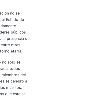
ación no se
del Estado de
radamente
deres públicos
d la presencia de
 entre otras
torno etarra.
o no sólo se
gracia todos
e miembros del
les se celebró a
los muertos,
los que esta se