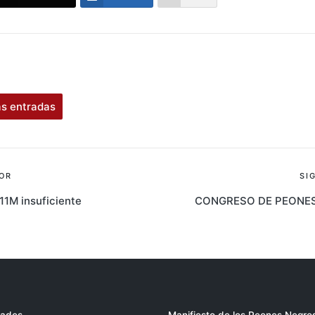
as entradas
ión
OR
SI
11M insuficiente
CONGRESO DE PEONES
s
ades
Manifiesto de los Peones Negro