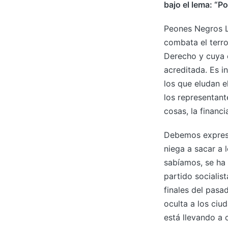
bajo el lema: “P
Peones Negros L
combata el terro
Derecho y cuya 
acreditada. Es i
los que eludan e
los representant
cosas, la financ
Debemos expresar
niega a sacar a 
sabíamos, se ha
partido socialis
finales del pasa
oculta a los ciu
está llevando a 