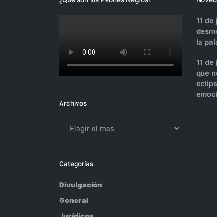
11 de 
desme
la pa
11 de
que n
eclip
emoci
Archivos
Archivos
Categorías
Divulgación
General
Jurídicos