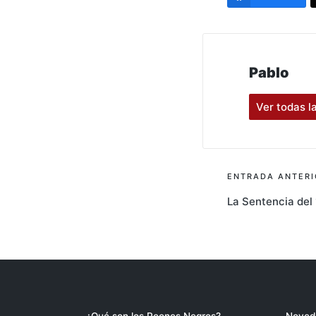
Pablo
Ver todas l
Navegac
ENTRADA ANTERI
La Sentencia del 
de
entrada
¿Qué son los Peones Negros?
Noved