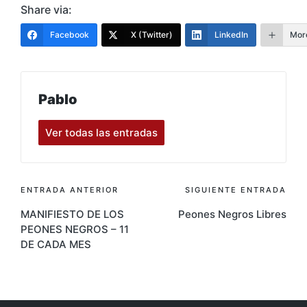
Share via:
Facebook
X (Twitter)
LinkedIn
Mor
Pablo
Ver todas las entradas
Navegación
ENTRADA ANTERIOR
SIGUIENTE ENTRADA
MANIFIESTO DE LOS
Peones Negros Libres
de
PEONES NEGROS – 11
entradas
DE CADA MES