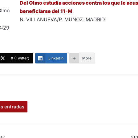
Del Olmo estudia acciones contra los que le acu
beneficiarse del 11-M
N. VILLANUEVA/P. MUÑOZ. MADRID
4:29
X (Twitter)
LinkedIn
More
as entradas
OR
SI