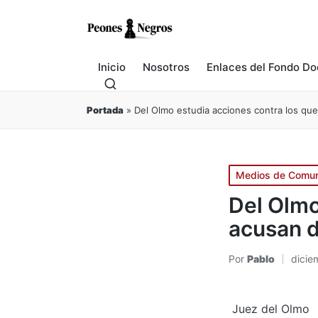
Inicio
Nosotros
Enlaces del Fondo Do
Portada
»
Del Olmo estudia acciones contra los que
Publicado
Medios de Comun
en
Del Olmo
acusan d
Por
Pablo
dicie
Publicado
por
Juez del Olmo