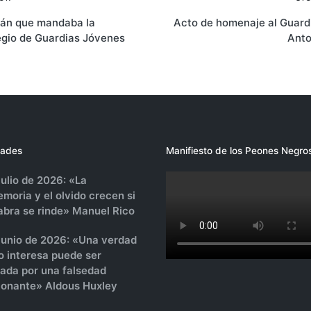
ión
tán que mandaba la
Acto de homenaje al Guardi
egio de Guardias Jóvenes
Anto
s
ades
Manifiesto de los Peones Negro
julio de 2026: «La
moria y el olvido crecen si
labra se rinde» Manuel Rico
 junio de 2026: «Una verdad
o interesa puede ser
sada por una falsedad
onante» Aldous Huxley