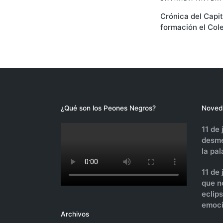
Navegac
Crónica del Capi
de
formación el Col
entrada
¿Qué son los Peones Negros?
Noved
11 de 
desme
la pa
11 de
que n
eclip
emoci
Archivos