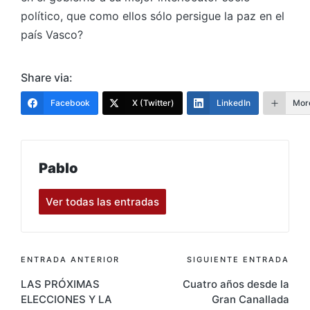
político, que como ellos sólo persigue la paz en el
país Vasco?
Share via:
Facebook
X (Twitter)
LinkedIn
Mor
Pablo
Ver todas las entradas
Navegación
ENTRADA ANTERIOR
SIGUIENTE ENTRADA
LAS PRÓXIMAS
Cuatro años desde la
de
ELECCIONES Y LA
Gran Canallada