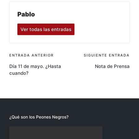
Pablo
Ver todas las entradas
Navegación
ENTRADA ANTERIOR
SIGUIENTE ENTRADA
Día 11 de mayo. ¿Hasta
Nota de Prensa
de
cuando?
entradas
¿Qué son los Peones Negros?