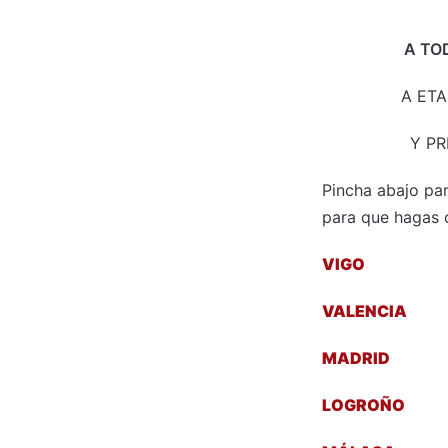
A TO
A ET
Y PR
Pincha abajo par
para que hagas 
VIGO
VALENCIA
MADRID
LOGROÑO