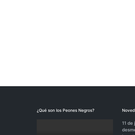
¿Qué son los Peones Negros?
Noved
11 de 
desme