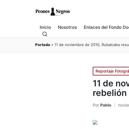
Inicio
Nosotros
Enlaces del Fondo Do
Portada
»
11 de noviembre de 2010, Rubalcaba resuci
Publicado
Reportaje Fotográ
en
11 de no
rebelión 
Por
Pablo
novie
Publicado
por