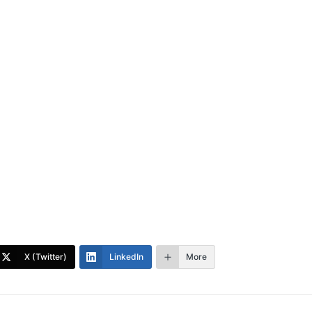
X (Twitter)
LinkedIn
More