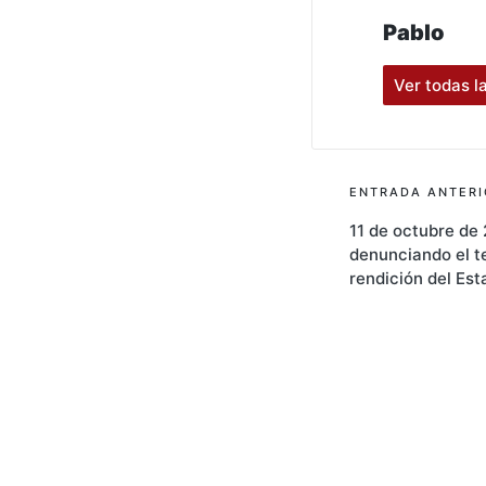
Pablo
Ver todas l
Navegac
ENTRADA ANTERI
11 de octubre de
de
denunciando el t
entrada
rendición del Est