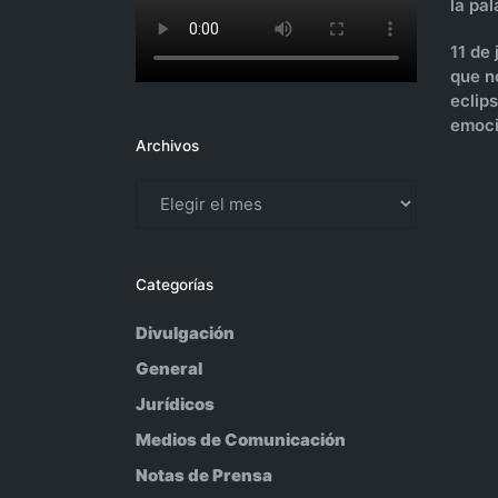
la pa
11 de
que n
eclip
emoci
Archivos
Archivos
Categorías
Divulgación
General
Jurídicos
Medios de Comunicación
Notas de Prensa