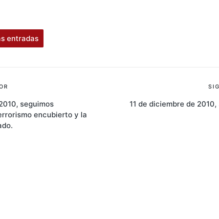
as entradas
ión
OR
SI
 2010, seguimos
11 de diciembre de 2010, 
errorismo encubierto y la
s
ado.