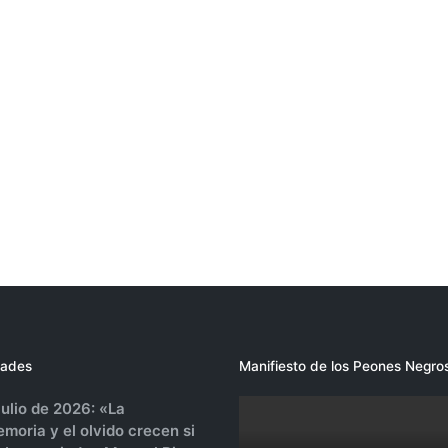
ades
Manifiesto de los Peones Negro
julio de 2026: «La
moria y el olvido crecen si