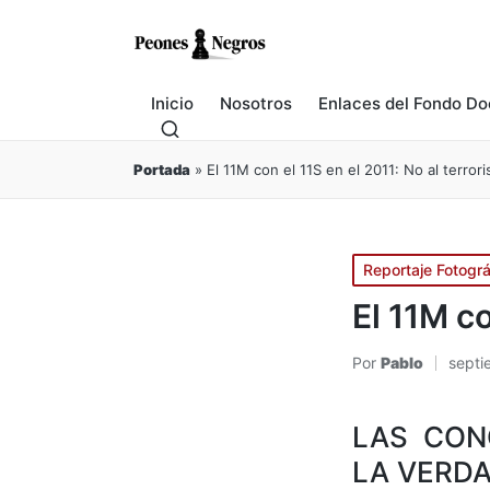
Inicio
Nosotros
Enlaces del Fondo Do
Portada
»
El 11M con el 11S en el 2011: No al terror
Publicado
Reportaje Fotográ
en
El 11M co
Por
Pablo
septi
Publicado
por
LAS CON
LA VERDA