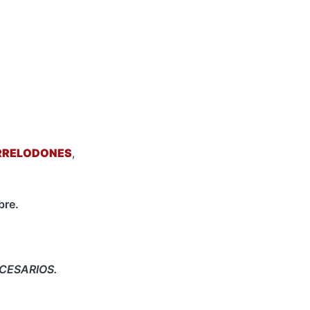
RRELODONES
,
bre.
CESARIOS.