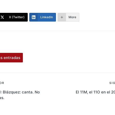
X (Twitter)
LinkedIn
More
as entradas
ión
OR
SI
11: Blázquez: canta. No
El 11M, el 11O en el 
as.
s