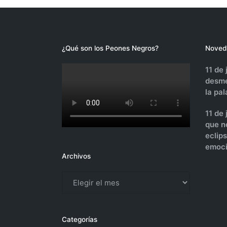
¿Qué son los Peones Negros?
Noved
11 de 
desme
la pa
11 de
que n
eclip
emoci
Archivos
Archivos
Categorías