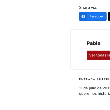
Share via:
Facebook
Pablo
Ver todas l
Navegac
ENTRADA ANTERI
11 de julio de 20
de
queremos histori
entrada