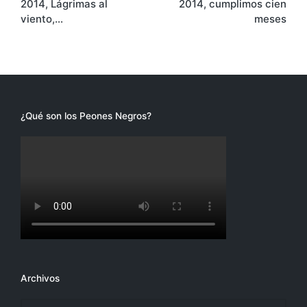
2014, Lágrimas al
2014, cumplimos cien
entradas
viento,…
meses
¿Qué son los Peones Negros?
Archivos
Archivos