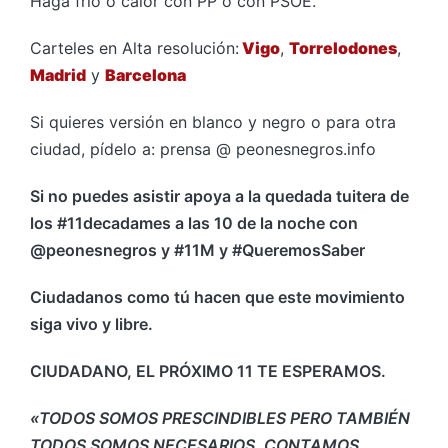
Haga frío o calor con PP o con PSOE.
Carteles en Alta resolución:
Vigo
,
Torrelodones
,
Madrid
y
Barcelona
Si quieres versión en blanco y negro o para otra
ciudad, pídelo a: prensa @ peonesnegros.info
Si no puedes asistir apoya a la quedada tuitera de
los #11decadames a las 10 de la noche con
@peonesnegros y #11M y #QueremosSaber
Ciudadanos como tú hacen que este movimiento
siga vivo y libre.
CIUDADANO, EL PRÓXIMO 11 TE ESPERAMOS.
«TODOS SOMOS PRESCINDIBLES PERO TAMBIÉN
TODOS SOMOS NECESARIOS. CONTAMOS