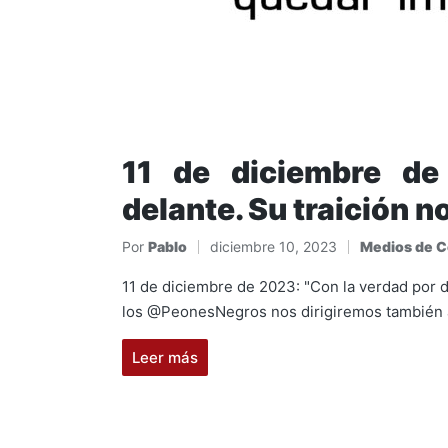
11 de diciembre de
delante. Su traición 
Por
Pablo
diciembre 10, 2023
Medios de 
Publicado
Publicado
por
en
11 de diciembre de 2023: "Con la verdad por de
los @PeonesNegros nos dirigiremos también 
Leer más