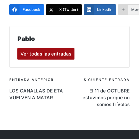
Facebook
X (Twitter)
LinkedIn
Mor
Pablo
Ver todas las entradas
Navegación
ENTRADA ANTERIOR
SIGUIENTE ENTRADA
LOS CANALLAS DE ETA
El 11 de OCTUBRE
de
VUELVEN A MATAR
estuvimos porque no
entradas
somos frívolos