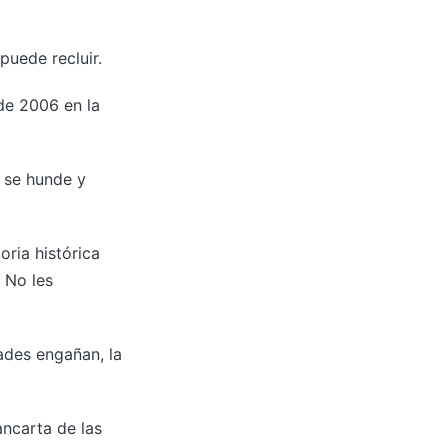
uede recluir.
de 2006 en la
 se hunde y
ria histórica
 No les
ades engañan, la
ncarta de las