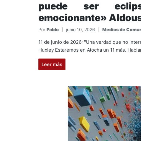
puede ser eclip
emocionante» Aldous
Por
Pablo
junio 10, 2026
Medios de Comun
Publicado
Publicado
por
en
11 de junio de 2026: "Una verdad que no inte
Huxley Estaremos en Atocha un 11 más. Habla
Leer más