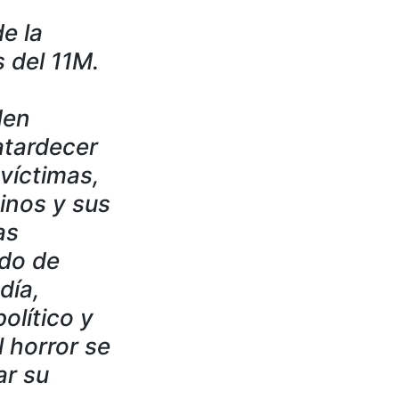
e la
 del 11M.
den
atardecer
víctimas,
inos y sus
as
ado de
día,
olítico y
l horror se
ar su