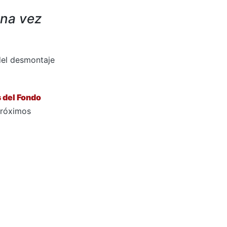
una vez
del desmontaje
 del Fondo
próximos