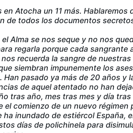
 en Atocha un 11 más. Hablaremos d
ón de todos los documentos secretos
 el Alma se nos seque y no nos que
para regarla porque cada sangrante 
 nos recuerda la sangre de nuestras 
r que siembran impunemente los ases
. Han pasado ya más de 20 años y l
cias de aquel atentado no han dej
ño tras año, mes tras mes y día tras 
e el comienzo de un nuevo régimen p
e ha inundado de estiércol España, e
stos días de polichinela para disimul