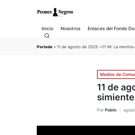
Inicio
Nosotros
Enlaces del Fondo Do
Portada
»
11 de agosto de 2025: «11-M: La mentira e
Publicado
Medios de Comun
en
11 de ag
simiente
Por
Pablo
agost
Publicado
por