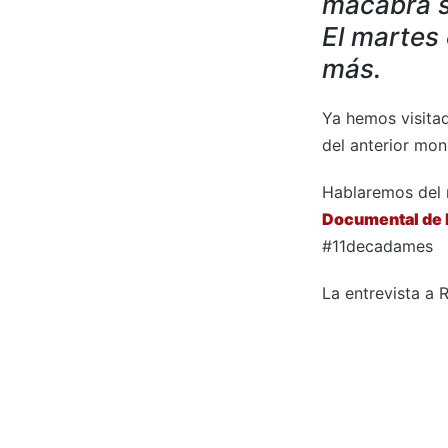
macabra s
El martes
más.
Ya hemos visita
del anterior mo
Hablaremos del 
Documental de 
#11decadames
La entrevista a 