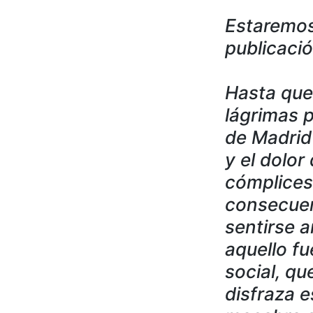
Estaremos
publicaci
Hasta que
lágrimas 
de Madrid
y el dolo
cómplices
consecuen
sentirse a
aquello fu
social, qu
disfraza e