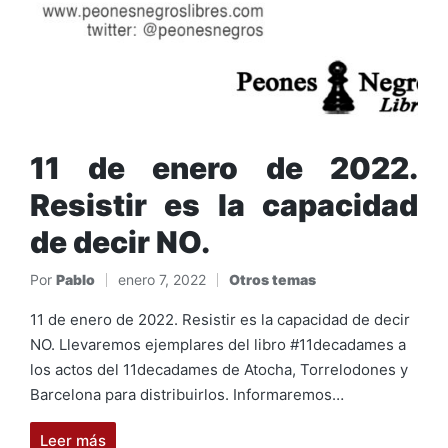
11 de enero de 2022.
Resistir es la capacidad
de decir NO.
Por
Pablo
enero 7, 2022
Otros temas
Publicado
Publicado
por
en
11 de enero de 2022. Resistir es la capacidad de decir
NO. Llevaremos ejemplares del libro #11decadames a
los actos del 11decadames de Atocha, Torrelodones y
Barcelona para distribuirlos. Informaremos…
Leer más