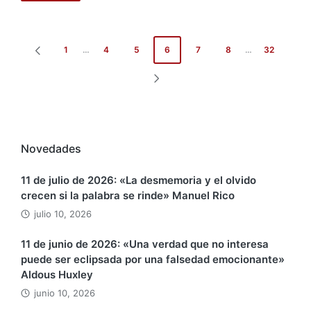
Paginación
1
…
4
5
6
7
8
…
32
PÁGINA
de
ANTERIOR
SIGUIENTE
entradas
PÁGINA
Novedades
11 de julio de 2026: «La desmemoria y el olvido
crecen si la palabra se rinde» Manuel Rico
julio 10, 2026
11 de junio de 2026: «Una verdad que no interesa
puede ser eclipsada por una falsedad emocionante»
Aldous Huxley
junio 10, 2026