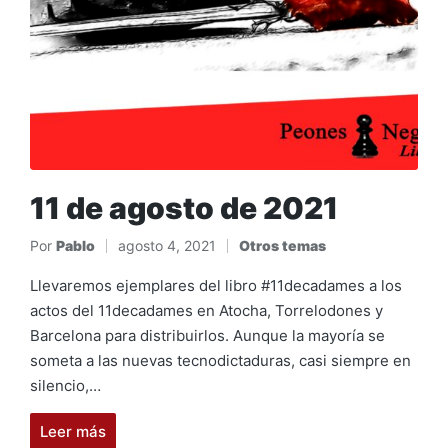
11 de agosto de 2021
Por
Pablo
agosto 4, 2021
Otros temas
Publicado
Publicado
por
en
Llevaremos ejemplares del libro #11decadames a los
actos del 11decadames en Atocha, Torrelodones y
Barcelona para distribuirlos. Aunque la mayoría se
someta a las nuevas tecnodictaduras, casi siempre en
silencio,…
Leer más