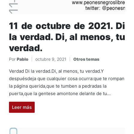
11 de octubre de 2021. Di
la verdad. Di, al menos, tu
verdad.
Por
Pablo
octubre 9, 2021
Otros temas
Publicado
Publicado
por
en
Verdad Di la verdad.Di, al menos, tu verdad.Y
despuésdeja que cualquier cosa ocurra:que te rompan
la página querida,que te tumben a pedradas la
puerta,que la gentese amontone delante de tu…
Leer más