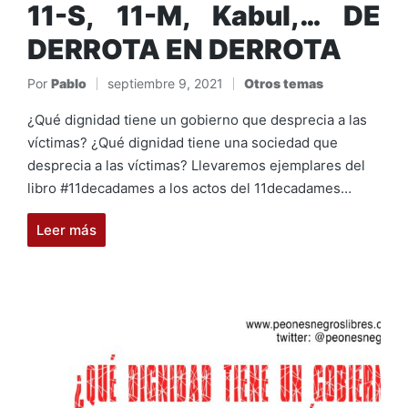
11-S, 11-M, Kabul,… DE
DERROTA EN DERROTA
Por
Pablo
septiembre 9, 2021
Otros temas
Publicado
Publicado
por
en
¿Qué dignidad tiene un gobierno que desprecia a las
víctimas? ¿Qué dignidad tiene una sociedad que
desprecia a las víctimas? Llevaremos ejemplares del
libro #11decadames a los actos del 11decadames…
Leer más